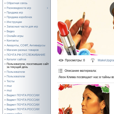
Обратная связь
Разновидности игр
Продажа игр
Продажа коробочек
Инструкции
Запасные части для игр
Видео
Онлайн игры
Контакты
Аккаунты, СОФТ, Антивирусы
Магазин разных товаров
ПОЧТА РФ ОТСЛЕЖИВАНИЕ
Каталог сайтов
Просмотры
: 0
MakeUpgra
Пользователи, посетившие сайт
за текущий день
Описание материала
:
Пользователи
Пользователи
Леон Клима посвящает нас в тайны в
Тесты
muz
muz
Виджет ПОЧТА РОССИИ
Виджет ПОЧТА РОССИИ
Виджет ПОЧТА РОССИИ
Виджет ПОЧТА РОССИИ
карта сайта