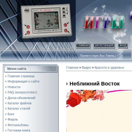
главная
регистрация
вход
Приветствую Вас
Гость
|
RSS
Главная
»
Видео
»
Красота и здоровье
Меню сайта
Главная страница
Информация о сайте
Неближний Восток
Новости
FAQ (вопрос/ответ)
Доска объявлений
Каталог файлов
Каталог статей
Блог
Форум
Фотоальбомы
Гостевая книга