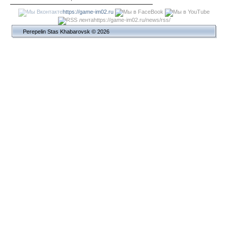
https://game-im02.ru
https://game-im02.ru/news/rss/
Perepelin Stas Khabarovsk © 2026