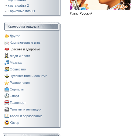
карта сайта 2
Тарифные планы
Язык
: Русский
Категории раздела
Другое
Компьютерные игры
Красота и здоровье
Люди и блоги
Музыка
Общество
Путешествия и события
Развлечения
Сериалы
Спорт
Транспорт
Фильмы и анимация
Хобби и образование
Юмор