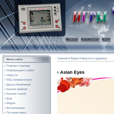
главная
регистрация
вход
Главная
»
Видео
»
Красота и здоровье
Меню сайта
Главная страница
Информация о сайте
Asian Eyes
Новости
FAQ (вопрос/ответ)
Доска объявлений
Каталог файлов
Каталог статей
Блог
Форум
Фотоальбомы
Гостевая книга