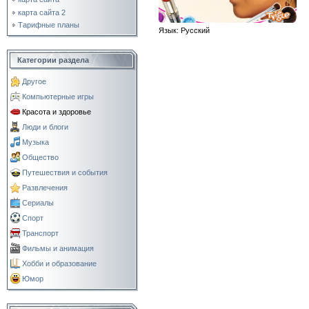
карта сайта 2
Тарифные планы
Язык
: Русский
Категории раздела
Другое
Компьютерные игры
Красота и здоровье
Люди и блоги
Музыка
Общество
Путешествия и события
Развлечения
Сериалы
Спорт
Транспорт
Фильмы и анимация
Хобби и образование
Юмор