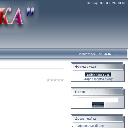
Пятница, 07.08.2026, 13:18
Приветствую Вас
Гость
|
RSS
Форма входа
войти через uid
Старая форма входа
Поиск
Друзья сайта
Официальный блог