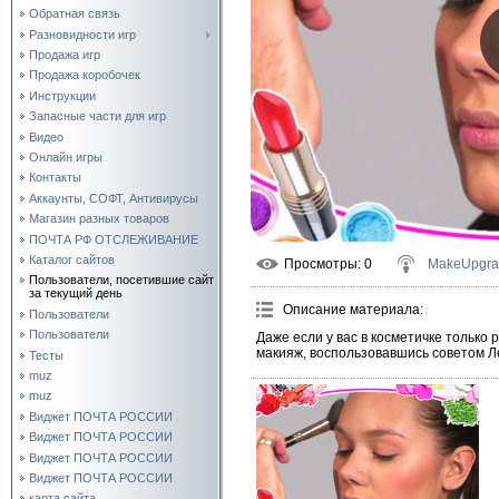
Обратная связь
Разновидности игр
Продажа игр
Продажа коробочек
Инструкции
Запасные части для игр
Видео
Онлайн игры
Контакты
Аккаунты, СОФТ, Антивирусы
Магазин разных товаров
ПОЧТА РФ ОТСЛЕЖИВАНИЕ
Каталог сайтов
Просмотры
: 0
MakeUpgra
Пользователи, посетившие сайт
за текущий день
Описание материала
:
Пользователи
Пользователи
Даже если у вас в косметичке только 
макияж, воспользовавшись советом Л
Тесты
muz
muz
Виджет ПОЧТА РОССИИ
Виджет ПОЧТА РОССИИ
Виджет ПОЧТА РОССИИ
Виджет ПОЧТА РОССИИ
карта сайта