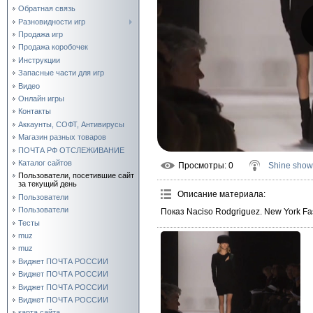
Обратная связь
Разновидности игр
Продажа игр
Продажа коробочек
Инструкции
Запасные части для игр
Видео
Онлайн игры
Контакты
Аккаунты, СОФТ, Антивирусы
Магазин разных товаров
ПОЧТА РФ ОТСЛЕЖИВАНИЕ
Каталог сайтов
Просмотры
: 0
Shine show
Пользователи, посетившие сайт
за текущий день
Описание материала
:
Пользователи
Пользователи
Показ Naciso Rodgriguez. New York Fa
Тесты
muz
muz
Виджет ПОЧТА РОССИИ
Виджет ПОЧТА РОССИИ
Виджет ПОЧТА РОССИИ
Виджет ПОЧТА РОССИИ
карта сайта