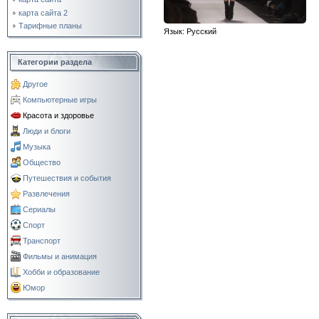
карта сайта 2
Тарифные планы
Язык
: Русский
Категории раздела
Другое
Компьютерные игры
Красота и здоровье
Люди и блоги
Музыка
Общество
Путешествия и события
Развлечения
Сериалы
Спорт
Транспорт
Фильмы и анимация
Хобби и образование
Юмор