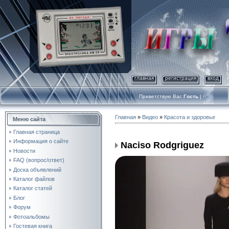
главная
регистрация
вход
Приветствую Вас
Гость
|
RSS
Главная
»
Видео
»
Красота и здоровье
Меню сайта
Главная страница
Информация о сайте
Naciso Rodgriguez
Новости
FAQ (вопрос/ответ)
Доска объявлений
Каталог файлов
Каталог статей
Блог
Форум
Фотоальбомы
Гостевая книга