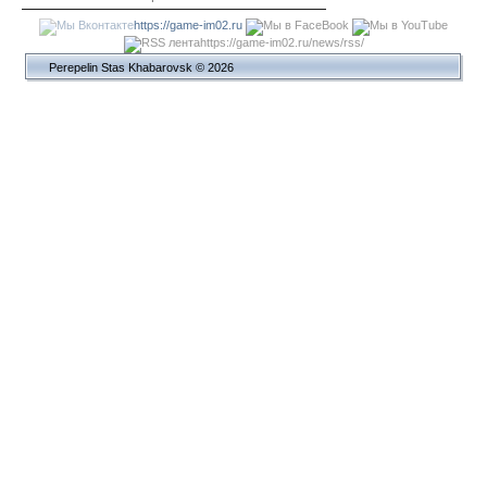
https://game-im02.ru
https://game-im02.ru/news/rss/
Perepelin Stas Khabarovsk © 2026