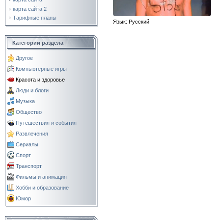
карта сайта 2
Тарифные планы
Язык
: Русский
Категории раздела
Другое
Компьютерные игры
Красота и здоровье
Люди и блоги
Музыка
Общество
Путешествия и события
Развлечения
Сериалы
Спорт
Транспорт
Фильмы и анимация
Хобби и образование
Юмор