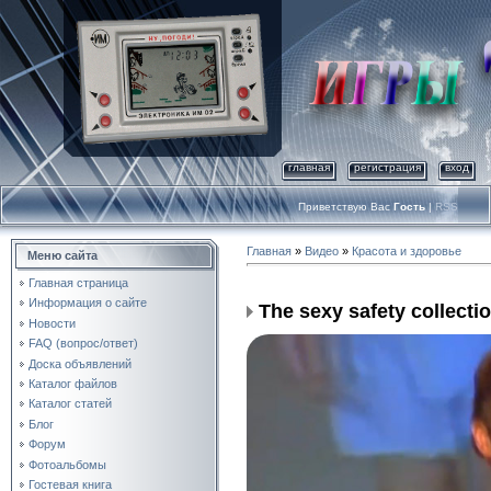
главная
регистрация
вход
Приветствую Вас
Гость
|
RSS
Главная
»
Видео
»
Красота и здоровье
Меню сайта
Главная страница
Информация о сайте
The sexy safety collecti
Новости
FAQ (вопрос/ответ)
Доска объявлений
Каталог файлов
Каталог статей
Блог
Форум
Фотоальбомы
Гостевая книга