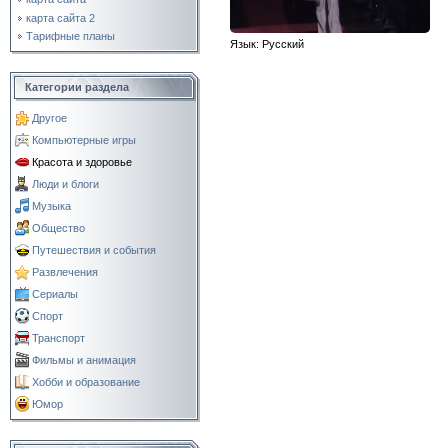
карта сайта 2
Тарифные планы
Язык
: Русский
Категории раздела
Другое
Компьютерные игры
Красота и здоровье
Люди и блоги
Музыка
Общество
Путешествия и события
Развлечения
Сериалы
Спорт
Транспорт
Фильмы и анимация
Хобби и образование
Юмор