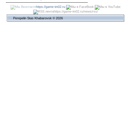
https://game-im02.ru
https://game-im02.ru/news/rss/
Perepelin Stas Khabarovsk © 2026