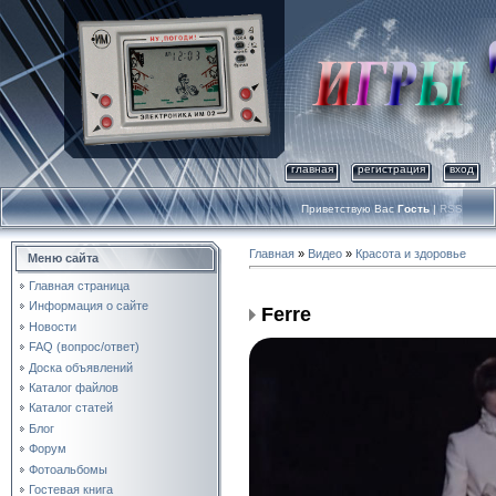
главная
регистрация
вход
Приветствую Вас
Гость
|
RSS
Главная
»
Видео
»
Красота и здоровье
Меню сайта
Главная страница
Информация о сайте
Ferre
Новости
FAQ (вопрос/ответ)
Доска объявлений
Каталог файлов
Каталог статей
Блог
Форум
Фотоальбомы
Гостевая книга