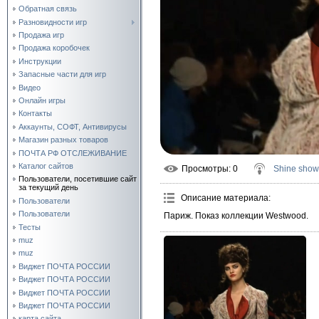
Обратная связь
Разновидности игр
Продажа игр
Продажа коробочек
Инструкции
Запасные части для игр
Видео
Онлайн игры
Контакты
Аккаунты, СОФТ, Антивирусы
Магазин разных товаров
ПОЧТА РФ ОТСЛЕЖИВАНИЕ
Каталог сайтов
Просмотры
: 0
Shine show
Пользователи, посетившие сайт
за текущий день
Описание материала
:
Пользователи
Пользователи
Париж. Показ коллекции Westwood.
Тесты
muz
muz
Виджет ПОЧТА РОССИИ
Виджет ПОЧТА РОССИИ
Виджет ПОЧТА РОССИИ
Виджет ПОЧТА РОССИИ
карта сайта