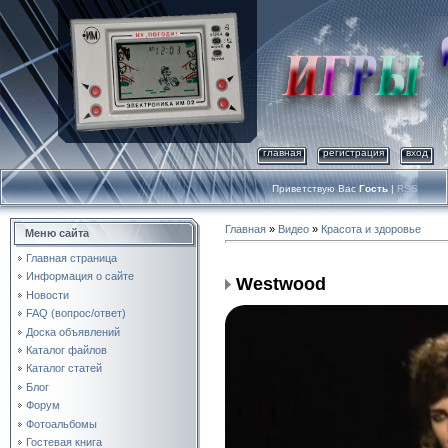
главная
регистрация
вход
Приветствую Вас
Гость
|
RSS
Главная
»
Видео
»
Красота и здоровье
Меню сайта
Главная страница
Информация о сайте
Westwood
Новости
FAQ (вопрос/ответ)
Доска объявлений
Каталог файлов
Каталог статей
Блог
Форум
Фотоальбомы
Гостевая книга