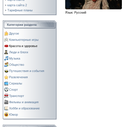
карта сайта 2
Тарифные планы
Язык
: Русский
Категории раздела
Другое
Компьютерные игры
Красота и здоровье
Люди и блоги
Музыка
Общество
Путешествия и события
Развлечения
Сериалы
Спорт
Транспорт
Фильмы и анимация
Хобби и образование
Юмор