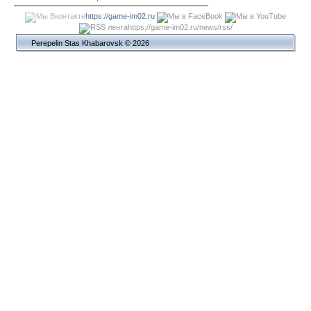
https://game-im02.ru
https://game-im02.ru/news/rss/
Perepelin Stas Khabarovsk © 2026