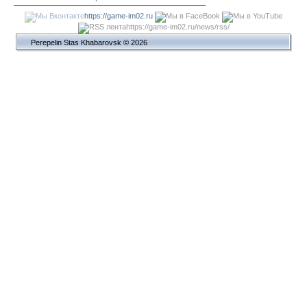
https://game-im02.ru
https://game-im02.ru/news/rss/
Perepelin Stas Khabarovsk © 2026