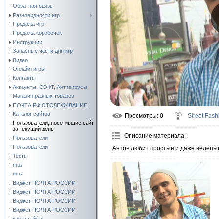
Обратная связь
Разновидности игр
Продажа игр
Продажа коробочек
Инструкции
Запасные части для игр
Видео
Онлайн игры
Контакты
Аккаунты, СОФТ, Антивирусы
Магазин разных товаров
ПОЧТА РФ ОТСЛЕЖИВАНИЕ
Каталог сайтов
Просмотры
: 0
Street Fash
Пользователи, посетившие сайт
за текущий день
Описание материала
:
Пользователи
Пользователи
Антон любит простые и даже нелепы
Тесты
muz
muz
Виджет ПОЧТА РОССИИ
Виджет ПОЧТА РОССИИ
Виджет ПОЧТА РОССИИ
Виджет ПОЧТА РОССИИ
карта сайта