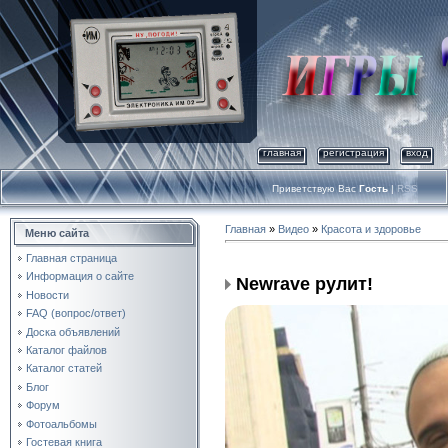
главная
регистрация
вход
Приветствую Вас
Гость
|
RSS
Главная
»
Видео
»
Красота и здоровье
Меню сайта
Главная страница
Информация о сайте
Newrave рулит!
Новости
FAQ (вопрос/ответ)
Доска объявлений
Каталог файлов
Каталог статей
Блог
Форум
Фотоальбомы
Гостевая книга