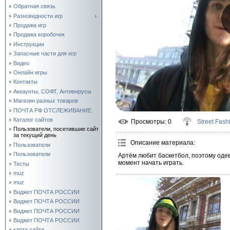
Обратная связь
Разновидности игр
Продажа игр
Продажа коробочек
Инструкции
Запасные части для игр
Видео
Онлайн игры
Контакты
Аккаунты, СОФТ, Антивирусы
Магазин разных товаров
ПОЧТА РФ ОТСЛЕЖИВАНИЕ
Каталог сайтов
Просмотры
: 0
Street Fash
Пользователи, посетившие сайт
за текущий день
Описание материала
:
Пользователи
Пользователи
Артём любит баскетбол, поэтому оде
момент начать играть.
Тесты
muz
muz
Виджет ПОЧТА РОССИИ
Виджет ПОЧТА РОССИИ
Виджет ПОЧТА РОССИИ
Виджет ПОЧТА РОССИИ
карта сайта