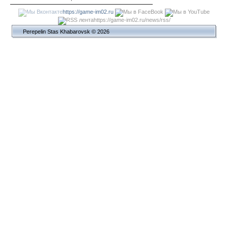
https://game-im02.ru
https://game-im02.ru/news/rss/
Perepelin Stas Khabarovsk © 2026