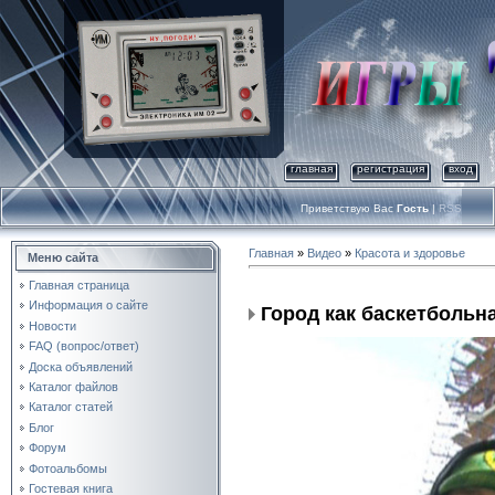
главная
регистрация
вход
Приветствую Вас
Гость
|
RSS
Главная
»
Видео
»
Красота и здоровье
Меню сайта
Главная страница
Информация о сайте
Город как баскетбольн
Новости
FAQ (вопрос/ответ)
Доска объявлений
Каталог файлов
Каталог статей
Блог
Форум
Фотоальбомы
Гостевая книга