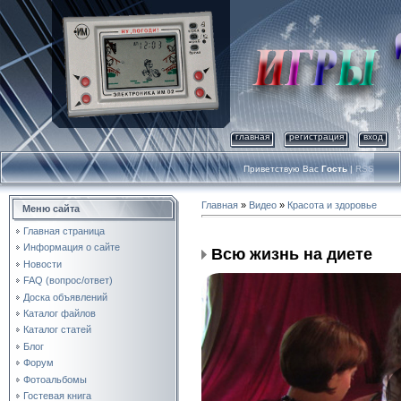
главная
регистрация
вход
Приветствую Вас
Гость
|
RSS
Главная
»
Видео
»
Красота и здоровье
Меню сайта
Главная страница
Информация о сайте
Всю жизнь на диете
Новости
FAQ (вопрос/ответ)
Доска объявлений
Каталог файлов
Каталог статей
Блог
Форум
Фотоальбомы
Гостевая книга