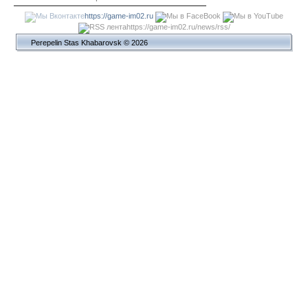
https://game-im02.ru
https://game-im02.ru/news/rss/
Perepelin Stas Khabarovsk © 2026