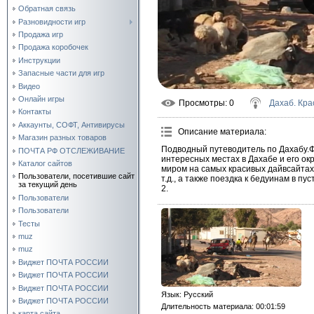
Обратная связь
Разновидности игр
Продажа игр
Продажа коробочек
Инструкции
Запасные части для игр
Видео
Онлайн игры
Просмотры
: 0
Дахаб. Кра
Контакты
Аккаунты, СОФТ, Антивирусы
Описание материала
:
Магазин разных товаров
Подводный путеводитель по Дахабу.
ПОЧТА РФ ОТСЛЕЖИВАНИЕ
интересных местах в Дахабе и его ок
Каталог сайтов
миром на самых красивых дайвсайтах –
Пользователи, посетившие сайт
т.д., а также поездка к бедуинам в 
за текущий день
2.
Пользователи
Пользователи
Тесты
muz
muz
Виджет ПОЧТА РОССИИ
Виджет ПОЧТА РОССИИ
Виджет ПОЧТА РОССИИ
Язык
: Русский
Виджет ПОЧТА РОССИИ
Длительность материала
: 00:01:59
карта сайта