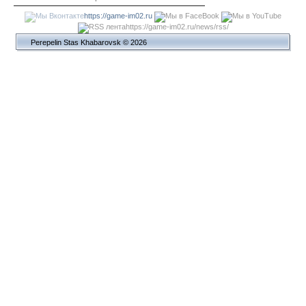
https://game-im02.ru
https://game-im02.ru/news/rss/
Perepelin Stas Khabarovsk © 2026