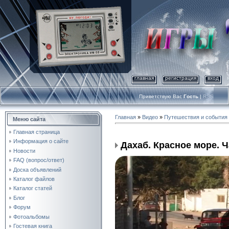
главная
регистрация
вход
Приветствую Вас
Гость
|
RSS
Главная
»
Видео
»
Путешествия и события
Меню сайта
Главная страница
Информация о сайте
Дахаб. Красное море. Ч
Новости
FAQ (вопрос/ответ)
Доска объявлений
Каталог файлов
Каталог статей
Блог
Форум
Фотоальбомы
Гостевая книга