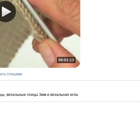
00:01:13
зать спицами
цы, вязальные спицы 3мм и вязальная игла.