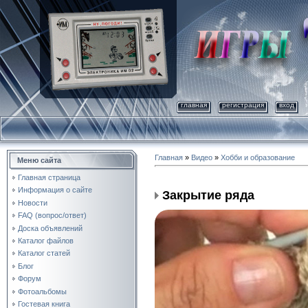
главная
регистрация
вход
Главная
»
Видео
»
Хобби и образование
Меню сайта
Главная страница
Информация о сайте
Закрытие ряда
Новости
FAQ (вопрос/ответ)
Доска объявлений
Каталог файлов
Каталог статей
Блог
Форум
Фотоальбомы
Гостевая книга