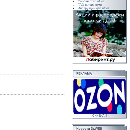
Сообщество uCoz
FAQ по системе
Инструкции для uCoz
РЕКЛАМА
СКИДКА!!!
Новости Dr.WEB