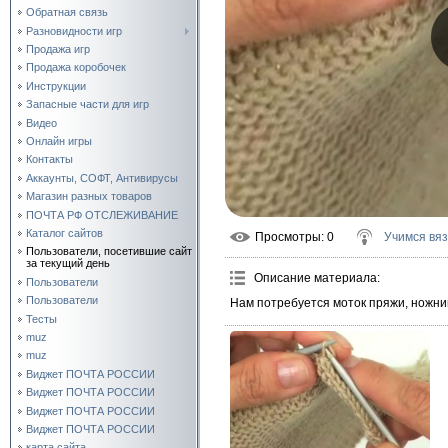
Обратная связь
Разновидности игр
Продажа игр
Продажа коробочек
Инструкции
Запасные части для игр
Видео
Онлайн игры
Контакты
Аккаунты, СОФТ, Антивирусы
Магазин разных товаров
ПОЧТА РФ ОТСЛЕЖИВАНИЕ
Каталог сайтов
Просмотры
: 0
Учимся вя
Пользователи, посетившие сайт
за текущий день
Описание материала
:
Пользователи
Пользователи
Нам потребуется моток пряжи, ножни
Тесты
muz
muz
Виджет ПОЧТА РОССИИ
Виджет ПОЧТА РОССИИ
Виджет ПОЧТА РОССИИ
Виджет ПОЧТА РОССИИ
карта сайта