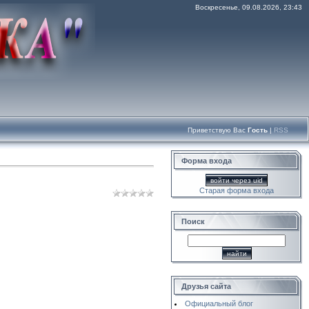
Воскресенье, 09.08.2026, 23:43
Приветствую Вас
Гость
|
RSS
Форма входа
войти через uid
Старая форма входа
Поиск
Друзья сайта
Официальный блог