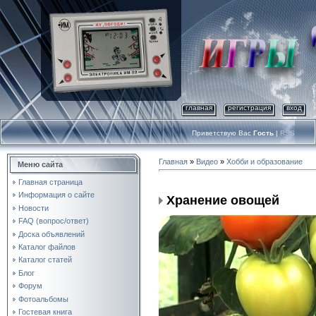
главная
регистрация
вход
Приветствую Вас
Гость
|
RSS
Главная
»
Видео
»
Хобби и образование
Меню сайта
Главная страница
Информация о сайте
Хранение овощей
Новости
FAQ (вопрос/ответ)
Доска объявлений
Каталог файлов
Каталог статей
Блог
Форум
Фотоальбомы
Гостевая книга