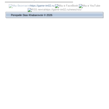
https://game-im02.ru
https://game-im02.ru/news/rss/
Perepelin Stas Khabarovsk © 2026