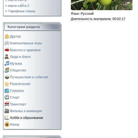
карта сайта 2
Тарифные планы
Язык
: Русский
Длительность материала
: 00:02:17
Категории раздела
Другое
Компьютерные игры
Красота и здоровье
Люди и блоги
Музыка
Общество
Путешествия и события
Развлечения
Сериалы
Спорт
Транспорт
Фильмы и анимация
Хобби и образование
Юмор