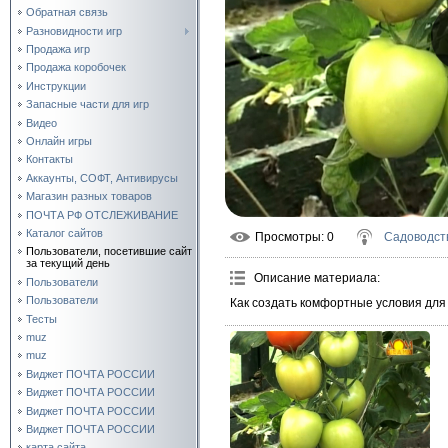
Обратная связь
Разновидности игр
Продажа игр
Продажа коробочек
Инструкции
Запасные части для игр
Видео
Онлайн игры
Контакты
Аккаунты, СОФТ, Антивирусы
Магазин разных товаров
ПОЧТА РФ ОТСЛЕЖИВАНИЕ
Каталог сайтов
Просмотры
: 0
Садоводст
Пользователи, посетившие сайт
за текущий день
Описание материала
:
Пользователи
Пользователи
Как создать комфортные условия дл
Тесты
muz
muz
Виджет ПОЧТА РОССИИ
Виджет ПОЧТА РОССИИ
Виджет ПОЧТА РОССИИ
Виджет ПОЧТА РОССИИ
карта сайта