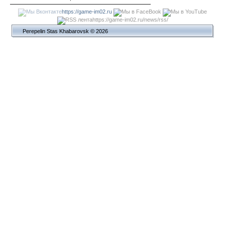
https://game-im02.ru
https://game-im02.ru/news/rss/
Perepelin Stas Khabarovsk © 2026