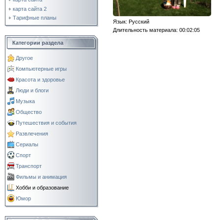
карта сайта 2
Тарифные планы
Язык
: Русский
Длительность материала
: 00:02:05
Категории раздела
Другое
Компьютерные игры
Красота и здоровье
Люди и блоги
Музыка
Общество
Путешествия и события
Развлечения
Сериалы
Спорт
Транспорт
Фильмы и анимация
Хобби и образование
Юмор