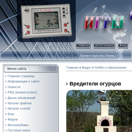
главная
регистрация
вход
Приветствую Вас
Гость
|
RSS
Главная
»
Видео
»
Хобби и образование
Меню сайта
Главная страница
Информация о сайте
Вредители огурцов
Новости
FAQ (вопрос/ответ)
Доска объявлений
Каталог файлов
Каталог статей
Блог
Форум
Фотоальбомы
Гостевая книга