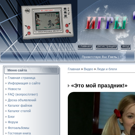
главная
регистрация
вход
Приветствую Вас
Гость
|
RSS
Главная
»
Видео
»
Люди и блоги
Меню сайта
Главная страница
Информация о сайте
«Это мой праздник!»
Новости
FAQ (вопрос/ответ)
Доска объявлений
Каталог файлов
Каталог статей
Блог
Форум
Фотоальбомы
Гостевая книга