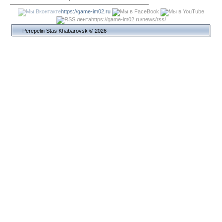
https://game-im02.ru
https://game-im02.ru/news/rss/
Perepelin Stas Khabarovsk © 2026