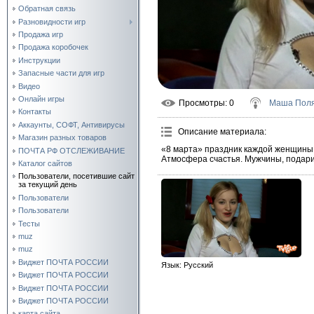
Обратная связь
Разновидности игр
Продажа игр
Продажа коробочек
Инструкции
Запасные части для игр
Видео
Онлайн игры
Просмотры
: 0
Маша Поля
Контакты
Аккаунты, СОФТ, Антивирусы
Описание материала
:
Магазин разных товаров
«8 марта» праздник каждой женщины. 
ПОЧТА РФ ОТСЛЕЖИВАНИЕ
Атмосфера счастья. Мужчины, подар
Каталог сайтов
Пользователи, посетившие сайт
за текущий день
Пользователи
Пользователи
Тесты
muz
muz
Виджет ПОЧТА РОССИИ
Язык
: Русский
Виджет ПОЧТА РОССИИ
Виджет ПОЧТА РОССИИ
Виджет ПОЧТА РОССИИ
карта сайта