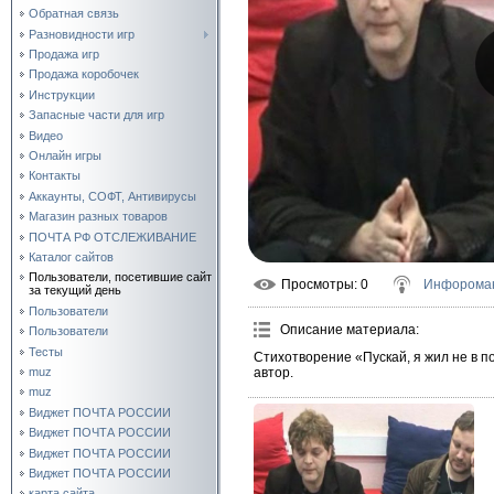
Обратная связь
Разновидности игр
Продажа игр
Продажа коробочек
Инструкции
Запасные части для игр
Видео
Онлайн игры
Контакты
Аккаунты, СОФТ, Антивирусы
Магазин разных товаров
ПОЧТА РФ ОТСЛЕЖИВАНИЕ
Каталог сайтов
Пользователи, посетившие сайт
Просмотры
: 0
Инфорома
за текущий день
Пользователи
Описание материала
:
Пользователи
Тесты
Стихотворение «Пускай, я жил не в 
автор.
muz
muz
Виджет ПОЧТА РОССИИ
Виджет ПОЧТА РОССИИ
Виджет ПОЧТА РОССИИ
Виджет ПОЧТА РОССИИ
карта сайта