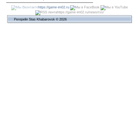
https://game-im02.ru
https://game-im02.ru/news/rss/
Perepelin Stas Khabarovsk © 2026