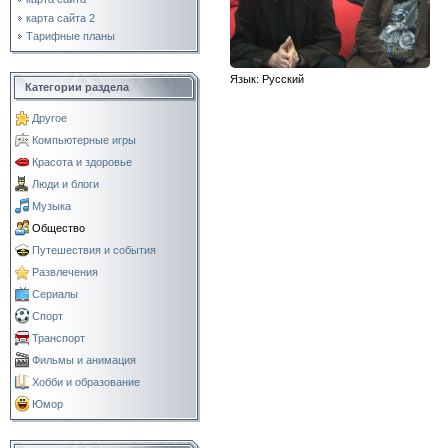
карта сайта 2
Тарифные планы
Язык
: Русский
Категории раздела
Другое
Компьютерные игры
Красота и здоровье
Люди и блоги
Музыка
Общество
Путешествия и события
Развлечения
Сериалы
Спорт
Транспорт
Фильмы и анимация
Хобби и образование
Юмор