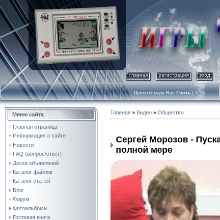
главная
регистрация
вход
Приветствую Вас
Гость
|
RSS
Главная
»
Видео
»
Общество
Меню сайта
Главная страница
Информация о сайте
Сергей Морозов - Пуска
Новости
полной мере
FAQ (вопрос/ответ)
Доска объявлений
Каталог файлов
Каталог статей
Блог
Форум
Фотоальбомы
Гостевая книга