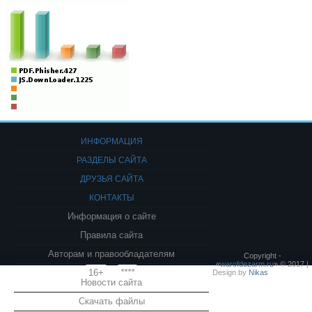
ИНФОРМАЦИЯ
РАЗДЕЛЫ САЙТА
ДРУЗЬЯ САЙТА
КОНТАКТЫ
Информация о сайте
Правила сайта
Авторам и правообладателям
Copyright -
«
warofdezarm.ru
» © 2017 |
16+
****
Design by
Nikas
Новости сайта
Скачать файлы