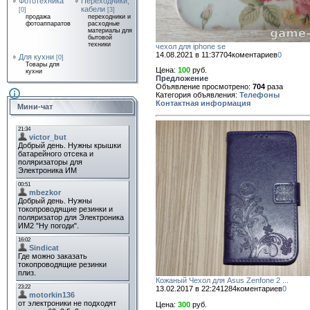
Фототехника
Переходники,
кабели
[0]
[3]
продажа
переходники и
фотоаппаратов
расходные
материалы для
бытовой
техники
чехол для iphone se
14.08.2021 в 11:37
704
коментариев
0
Для кухни
[0]
Товары для
Цена:
100
руб.
кухни
Предложение
Объявление просмотрено:
704
раза
Категория объявления:
Телефоны
Контактная информация
Мини-чат
Кожаный Чехол для Asus Zenfone 2 ...
13.02.2017 в 22:24
1284
коментариев
0
Цена:
300
руб.