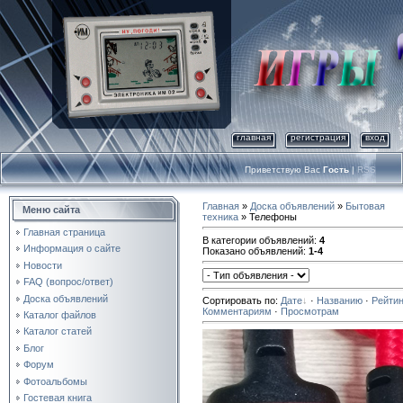
главная
регистрация
вход
Приветствую Вас
Гость
|
RSS
Главная
»
Доска объявлений
»
Бытовая
Меню сайта
техника
» Телефоны
Главная страница
В категории объявлений
:
4
Информация о сайте
Показано объявлений
:
1-4
Новости
FAQ (вопрос/ответ)
Доска объявлений
Сортировать по
:
Дате
·
Названию
·
Рейтин
Комментариям
·
Просмотрам
Каталог файлов
Каталог статей
Блог
Форум
Фотоальбомы
Гостевая книга