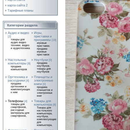
карта сайта 2
Тарифные планы
Категории раздела
Аудио и видео
Игры,
приставки и
[2]
товары для
программы
[19]
аудио видео
игровые
техники, видео
приставки,
и аудиотехника
продажа
игровых
приставок
Настольные
Ноутбуки
[0]
компьютеры
продажа
[8]
ноутбуков,
продажа
товары для
компьютеров
ноутбуков
Оргтехника и
Планщеты и
расходники
электронные
[4]
продажа
книги
[0]
оргтехники и
продажа
комплектующих
планшетов и
к ним
электронных
книг
Телефоны
Товары для
[4]
товары для
компьютера
[8]
смартфонов,
Товары для
расходные
настольного
материалы для
компьютера,
смартфонов,
ноутбука,
комплектующие
для
компьютера,