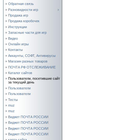
Обратная связь
Разновидности игр
Продажа игр
Продажа коробочек
Инструкции
Запасные части для игр
Видео
Онлайн игры
Контакты
Аккаунты, СОФТ, Антивирусы
Магазин разных товаров
ПОЧТА РФ ОТСЛЕЖИВАНИЕ
Каталог сайтов
Пользователи, посетившие сайт
за текущий день
Пользователи
Пользователи
Тесты
muz
muz
Виджет ПОЧТА РОССИИ
Виджет ПОЧТА РОССИИ
Виджет ПОЧТА РОССИИ
Виджет ПОЧТА РОССИИ
карта сайта