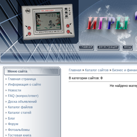
главная
регистрация
вход
Главная
»
Каталог сайтов
»
Бизнес и фина
Меню сайта
В категории сайтов
:
0
Главная страница
Информация о сайте
Не найдено мате
Новости
FAQ (вопрос/ответ)
Доска объявлений
Каталог файлов
Каталог статей
Блог
Форум
Фотоальбомы
Гостевая книга