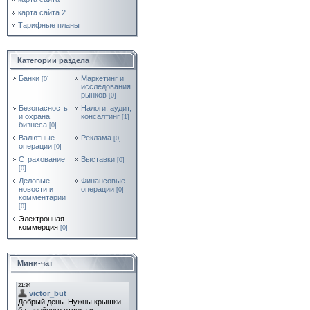
карта сайта 2
Тарифные планы
Категории раздела
Банки
Маркетинг и
[0]
исследования
рынков
[0]
Безопасность
Налоги, аудит,
и охрана
консалтинг
[1]
бизнеса
[0]
Валютные
Реклама
[0]
операции
[0]
Страхование
Выставки
[0]
[0]
Деловые
Финансовые
новости и
операции
[0]
комментарии
[0]
Электронная
коммерция
[0]
Мини-чат