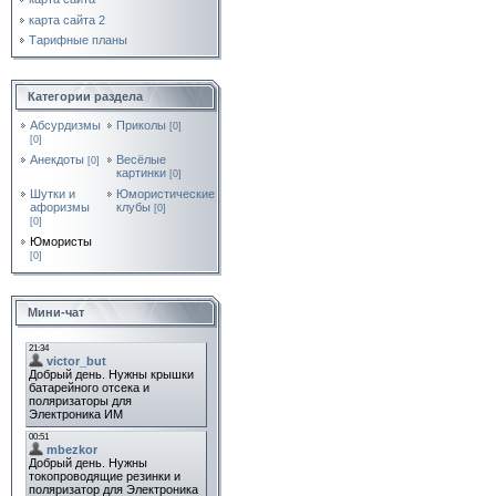
карта сайта 2
Тарифные планы
Категории раздела
Абсурдизмы
Приколы
[0]
[0]
Анекдоты
Весёлые
[0]
картинки
[0]
Шутки и
Юмористические
афоризмы
клубы
[0]
[0]
Юмористы
[0]
Мини-чат