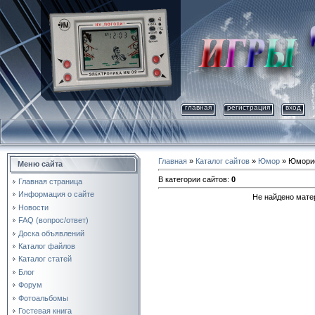
главная
регистрация
вход
Главная
»
Каталог сайтов
»
Юмор
» Юмори
Меню сайта
В категории сайтов
:
0
Главная страница
Информация о сайте
Не найдено мате
Новости
FAQ (вопрос/ответ)
Доска объявлений
Каталог файлов
Каталог статей
Блог
Форум
Фотоальбомы
Гостевая книга