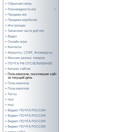
Обратная связь
Разновидности игр
Продажа игр
Продажа коробочек
Инструкции
Запасные части для игр
Видео
Онлайн игры
Контакты
Аккаунты, СОФТ, Антивирусы
Магазин разных товаров
ПОЧТА РФ ОТСЛЕЖИВАНИЕ
Каталог сайтов
Пользователи, посетившие сайт
за текущий день
Пользователи
Пользователи
Тесты
muz
muz
Виджет ПОЧТА РОССИИ
Виджет ПОЧТА РОССИИ
Виджет ПОЧТА РОССИИ
Виджет ПОЧТА РОССИИ
карта сайта