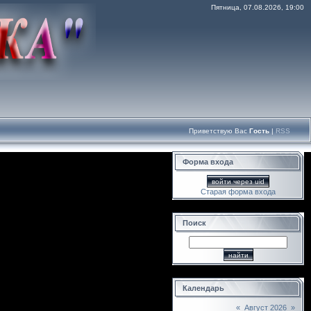
Пятница, 07.08.2026, 19:00
Приветствую Вас
Гость
|
RSS
Форма входа
войти через uid
Старая форма входа
Поиск
th="15" />
Календарь
«
Август 2026
»