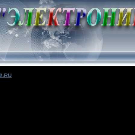
2.RU
m02.ru/.s/img/fr/enc.gif" style="vertical-align: -3px; cursor: crosshair;" title="Вложить" wid