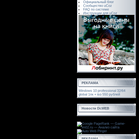
Официальный блог
Сообщество uCoz
FAQ по системе
Инструкции для uCoz
РЕКЛАМА
Windows 10 professional 32/64
global 1пк + iso 550 рублей
Новости Dr.WEB
РЕКЛАМА