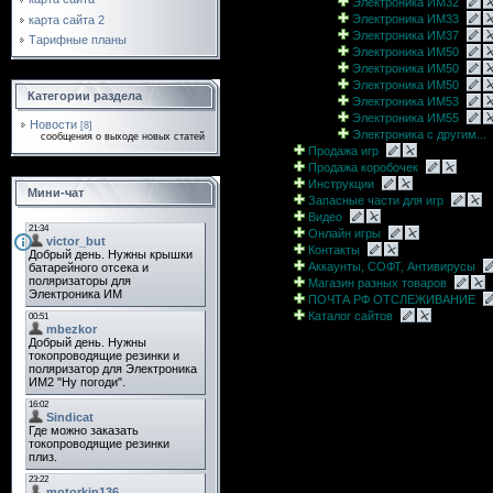
Электроника ИМ32
Электроника ИМ33
карта сайта 2
Электроника ИМ37
Тарифные планы
Электроника ИМ50
Электроника ИМ50
Электроника ИМ50
Категории раздела
Электроника ИМ53
Электроника ИМ55
Новости
[8]
Электроника с другим...
сообщения о выходе новых статей
Продажа игр
Продажа коробочек
Инструкции
Мини-чат
Запасные части для игр
Видео
Онлайн игры
Контакты
Аккаунты, СОФТ, Антивирусы
Магазин разных товаров
ПОЧТА РФ ОТСЛЕЖИВАНИЕ
Каталог сайтов