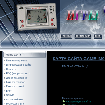
главная
регистрация
вход
Меню сайта
КАРТА САЙТА GAME-IM0
Главная страница
Информация о сайте
ГЛАВНАЯ СТРАНИЦА
Новости
FAQ (вопрос/ответ)
class="mcOrder" height="15" src="https://game-i
Доска объявлений
Каталог файлов
Каталог статей
Блог
Форум
Главная страница
Фотоальбомы
Информация о сайте
Гостевая книга
Новости