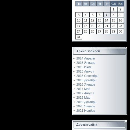
Пн
Вт
Ср
Чт
Пт
Сб
Вс
1
2
3
4
5
6
7
8
9
10
11
12
13
14
15
16
17
18
19
20
21
22
23
24
25
26
27
28
29
30
31
Архив записей
2014 Апрель
2015 Январь
2015 Июль
2015 Август
2015 Сентябрь
2015 Декабрь
2016 Январь
2017 Май
2017 Август
2018 Март
2019 Декабрь
2020 Январь
2021 Ноябрь
Друзья сайта