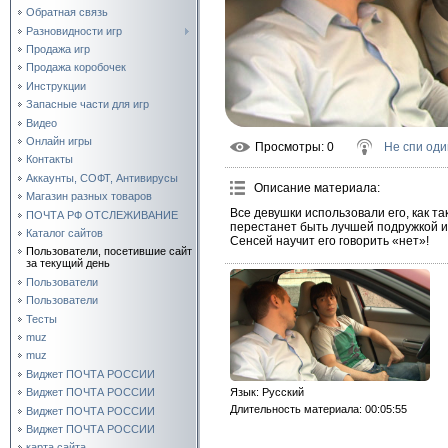
Обратная связь
Разновидности игр
Продажа игр
Продажа коробочек
Инструкции
Запасные части для игр
Видео
Онлайн игры
Просмотры
: 0
Не спи оди
Контакты
Аккаунты, СОФТ, Антивирусы
Описание материала
:
Магазин разных товаров
Все девушки использовали его, как так
ПОЧТА РФ ОТСЛЕЖИВАНИЕ
перестанет быть лучшей подружкой и
Каталог сайтов
Сенсей научит его говорить «нет»!
Пользователи, посетившие сайт
за текущий день
Пользователи
Пользователи
Тесты
muz
muz
Виджет ПОЧТА РОССИИ
Виджет ПОЧТА РОССИИ
Язык
: Русский
Длительность материала
: 00:05:55
Виджет ПОЧТА РОССИИ
Виджет ПОЧТА РОССИИ
карта сайта