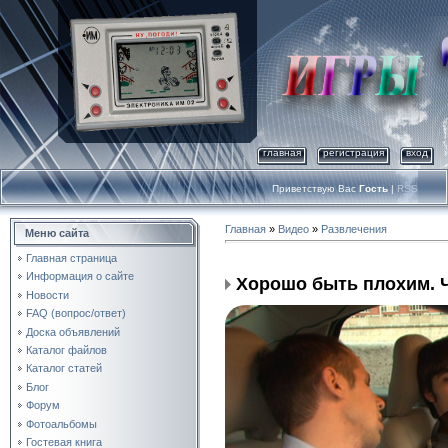
главная
регистрация
вход
Приветствую Вас
Гость
|
RSS
Главная
»
Видео
»
Развлечения
Меню сайта
Главная страница
Информация о сайте
Хорошо быть плохим. Ч
Новости
FAQ (вопрос/ответ)
Доска объявлений
Каталог файлов
Каталог статей
Блог
Форум
Фотоальбомы
Гостевая книга