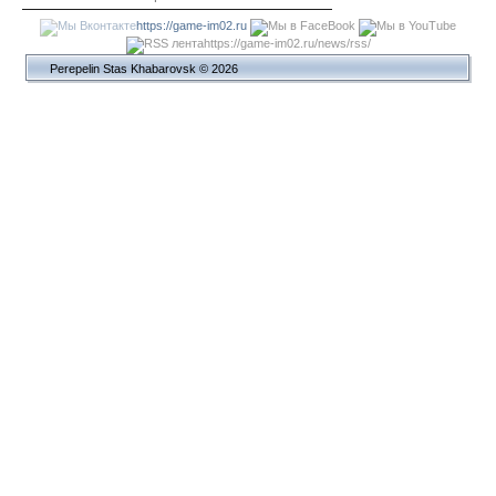
https://game-im02.ru
https://game-im02.ru/news/rss/
Perepelin Stas Khabarovsk © 2026