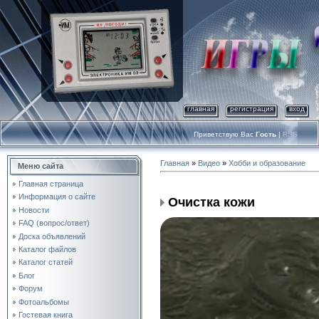
главная
регистрация
вход
Приветствую Вас
Гость
|
RSS
Главная
»
Видео
»
Хобби и образование
Меню сайта
Главная страница
Информация о сайте
Очистка кожи
Новости
FAQ (вопрос/ответ)
Доска объявлений
Каталог файлов
Каталог статей
Блог
Форум
Фотоальбомы
Гостевая книга