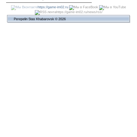
https://game-im02.ru
https://game-im02.ru/news/rss/
Perepelin Stas Khabarovsk © 2026