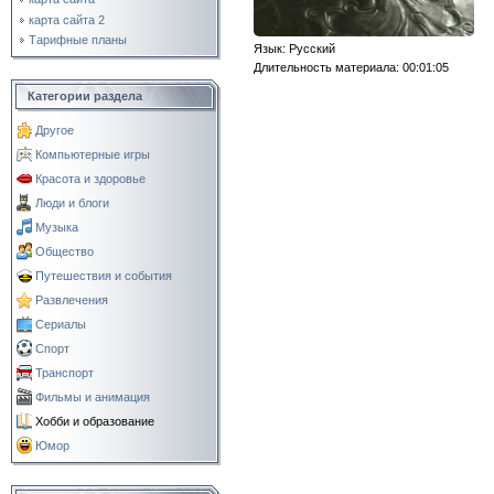
карта сайта 2
Тарифные планы
Язык
: Русский
Длительность материала
: 00:01:05
Категории раздела
Другое
Компьютерные игры
Красота и здоровье
Люди и блоги
Музыка
Общество
Путешествия и события
Развлечения
Сериалы
Спорт
Транспорт
Фильмы и анимация
Хобби и образование
Юмор