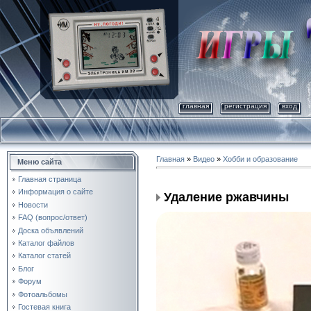
главная
регистрация
вход
Главная
»
Видео
»
Хобби и образование
Меню сайта
Главная страница
Информация о сайте
Удаление ржавчины
Новости
FAQ (вопрос/ответ)
Доска объявлений
Каталог файлов
Каталог статей
Блог
Форум
Фотоальбомы
Гостевая книга