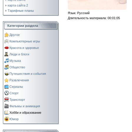
карта сайта 2
Тарифные планы
Язык
: Русский
Длительность материала
: 00:01:05
Категории раздела
Другое
Компьютерные игры
Красота и здоровье
Люди и блоги
Музыка
Общество
Путешествия и события
Развлечения
Сериалы
Спорт
Транспорт
Фильмы и анимация
Хобби и образование
Юмор