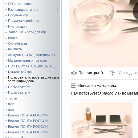
Обратная связь
Разновидности игр
Продажа игр
Продажа коробочек
Инструкции
Запасные части для игр
Видео
Онлайн игры
Контакты
Аккаунты, СОФТ, Антивирусы
Магазин разных товаров
ПОЧТА РФ ОТСЛЕЖИВАНИЕ
Каталог сайтов
Просмотры
: 0
Уроки деко
Пользователи, посетившие сайт
за текущий день
Описание материала
:
Пользователи
Пользователи
Нам потребуется:масло, лак по метал
Тесты
muz
muz
Виджет ПОЧТА РОССИИ
Виджет ПОЧТА РОССИИ
Виджет ПОЧТА РОССИИ
Виджет ПОЧТА РОССИИ
карта сайта