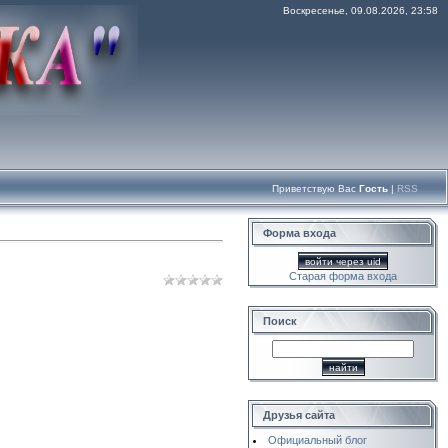
Воскресенье, 09.08.2026, 23:58
Приветствую Вас
Гость
|
RSS
Форма входа
войти через uid
Старая форма входа
Поиск
Друзья сайта
Официальный блог