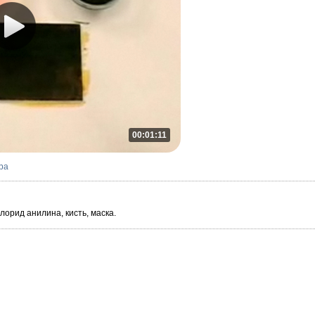
00:01:11
ра
лорид анилина, кисть, маска.