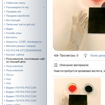
Обратная связь
Разновидности игр
Продажа игр
Продажа коробочек
Инструкции
Запасные части для игр
Видео
Онлайн игры
Контакты
Аккаунты, СОФТ, Антивирусы
Магазин разных товаров
ПОЧТА РФ ОТСЛЕЖИВАНИЕ
Каталог сайтов
Просмотры
: 0
Уроки деко
Пользователи, посетившие сайт
за текущий день
Описание материала
:
Пользователи
Пользователи
Нам потребуется:хромовая кислота, х
Тесты
muz
muz
Виджет ПОЧТА РОССИИ
Виджет ПОЧТА РОССИИ
Виджет ПОЧТА РОССИИ
Виджет ПОЧТА РОССИИ
карта сайта