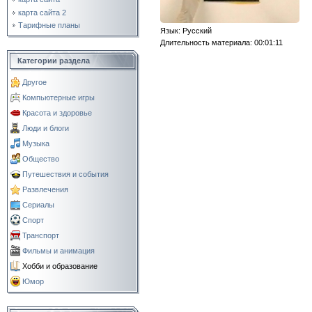
карта сайта 2
Тарифные планы
Язык
: Русский
Длительность материала
: 00:01:11
Категории раздела
Другое
Компьютерные игры
Красота и здоровье
Люди и блоги
Музыка
Общество
Путешествия и события
Развлечения
Сериалы
Спорт
Транспорт
Фильмы и анимация
Хобби и образование
Юмор