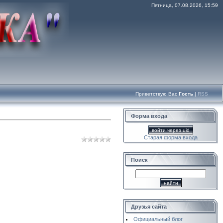
Пятница, 07.08.2026, 15:59
Приветствую Вас
Гость
|
RSS
Форма входа
войти через uid
Старая форма входа
Поиск
Друзья сайта
Официальный блог