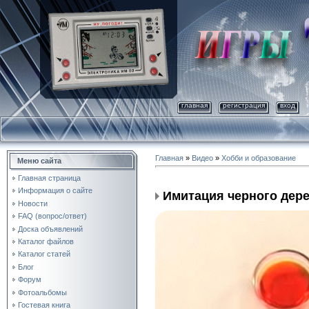
главная
регистрация
вход
Главная
»
Видео
»
Хобби и образование
Меню сайта
Главная страница
Информация о сайте
Имитация черного дер
Новости
FAQ (вопрос/ответ)
Доска объявлений
Каталог файлов
Каталог статей
Блог
Форум
Фотоальбомы
Гостевая книга