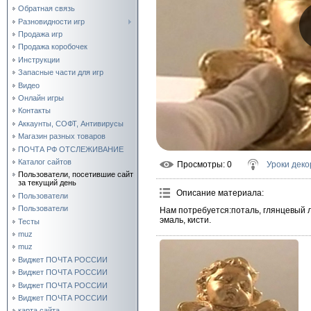
Обратная связь
Разновидности игр
Продажа игр
Продажа коробочек
Инструкции
Запасные части для игр
Видео
Онлайн игры
Контакты
Аккаунты, СОФТ, Антивирусы
Магазин разных товаров
ПОЧТА РФ ОТСЛЕЖИВАНИЕ
Каталог сайтов
Просмотры
: 0
Уроки деко
Пользователи, посетившие сайт
за текущий день
Описание материала
:
Пользователи
Пользователи
Нам потребуется:поталь, глянцевый ла
эмаль, кисти.
Тесты
muz
muz
Виджет ПОЧТА РОССИИ
Виджет ПОЧТА РОССИИ
Виджет ПОЧТА РОССИИ
Виджет ПОЧТА РОССИИ
карта сайта