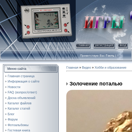
главная
регистрация
вход
Приветствую Вас
Гость
|
RSS
Главная
»
Видео
»
Хобби и образование
Меню сайта
Главная страница
Информация о сайте
Золочение поталью
Новости
FAQ (вопрос/ответ)
Доска объявлений
Каталог файлов
Каталог статей
Блог
Форум
Фотоальбомы
Гостевая книга