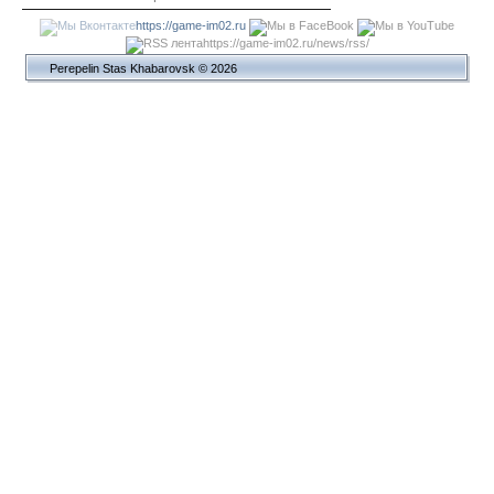
https://game-im02.ru
https://game-im02.ru/news/rss/
Perepelin Stas Khabarovsk © 2026