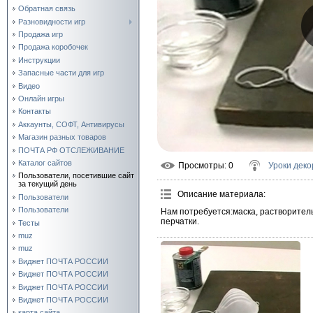
Обратная связь
Разновидности игр
Продажа игр
Продажа коробочек
Инструкции
Запасные части для игр
Видео
Онлайн игры
Контакты
Аккаунты, СОФТ, Антивирусы
Магазин разных товаров
ПОЧТА РФ ОТСЛЕЖИВАНИЕ
Каталог сайтов
Просмотры
: 0
Уроки деко
Пользователи, посетившие сайт
за текущий день
Описание материала
:
Пользователи
Пользователи
Нам потребуется:маска, растворитель
перчатки.
Тесты
muz
muz
Виджет ПОЧТА РОССИИ
Виджет ПОЧТА РОССИИ
Виджет ПОЧТА РОССИИ
Виджет ПОЧТА РОССИИ
карта сайта