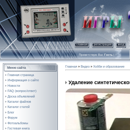
главная
регистрация
вход
Приветствую Вас
Гость
|
RSS
Главная
»
Видео
»
Хобби и образование
Меню сайта
Главная страница
Информация о сайте
Удаление синтетическо
Новости
FAQ (вопрос/ответ)
Доска объявлений
Каталог файлов
Каталог статей
Блог
Форум
Фотоальбомы
Гостевая книга