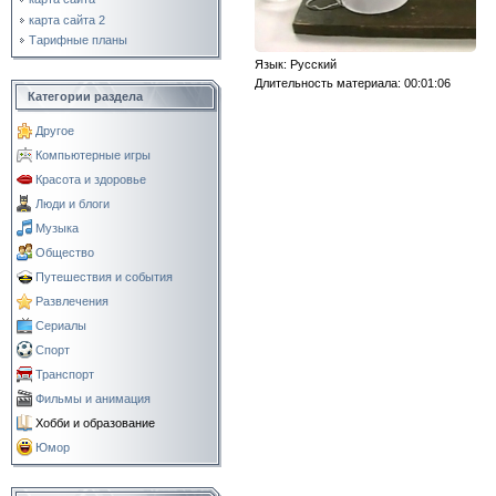
карта сайта 2
Тарифные планы
Язык
: Русский
Длительность материала
: 00:01:06
Категории раздела
Другое
Компьютерные игры
Красота и здоровье
Люди и блоги
Музыка
Общество
Путешествия и события
Развлечения
Сериалы
Спорт
Транспорт
Фильмы и анимация
Хобби и образование
Юмор