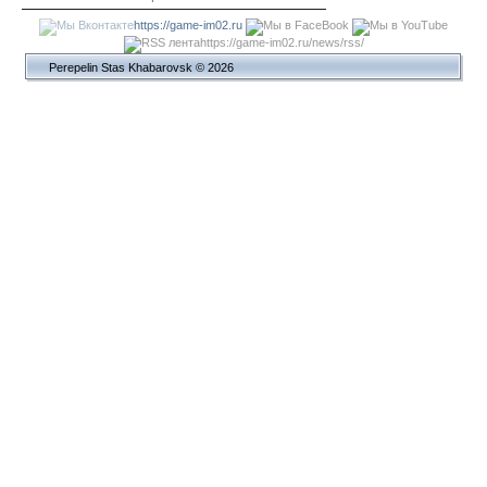
https://game-im02.ru
https://game-im02.ru/news/rss/
Perepelin Stas Khabarovsk © 2026