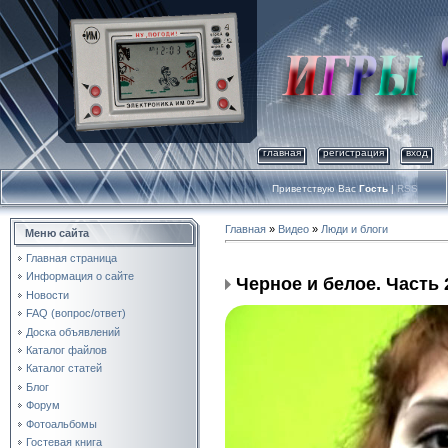
главная
регистрация
вход
Приветствую Вас
Гость
|
RSS
Главная
»
Видео
»
Люди и блоги
Меню сайта
Главная страница
Информация о сайте
Черное и белое. Часть 
Новости
FAQ (вопрос/ответ)
Доска объявлений
Каталог файлов
Каталог статей
Блог
Форум
Фотоальбомы
Гостевая книга