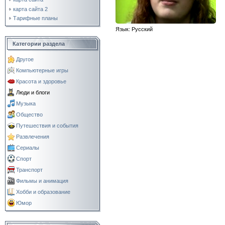
карта сайта 2
Тарифные планы
Язык
: Русский
Категории раздела
Другое
Компьютерные игры
Красота и здоровье
Люди и блоги
Музыка
Общество
Путешествия и события
Развлечения
Сериалы
Спорт
Транспорт
Фильмы и анимация
Хобби и образование
Юмор