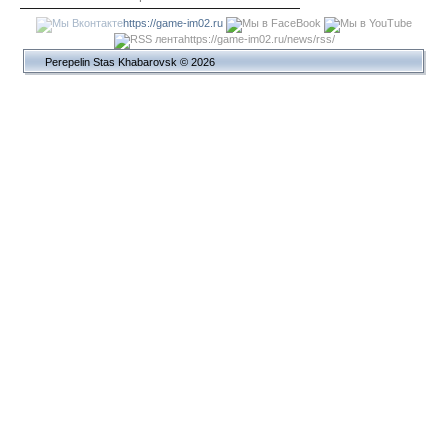
https://game-im02.ru
https://game-im02.ru/news/rss/
Perepelin Stas Khabarovsk © 2026