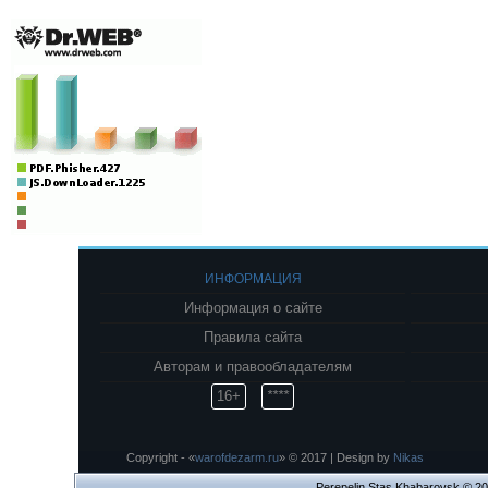
ИНФОРМАЦИЯ
Информация о сайте
Правила сайта
Авторам и правообладателям
16+
****
Copyright - «
warofdezarm.ru
» © 2017 | Design by
Nikas
Perepelin Stas Khabarovsk © 2