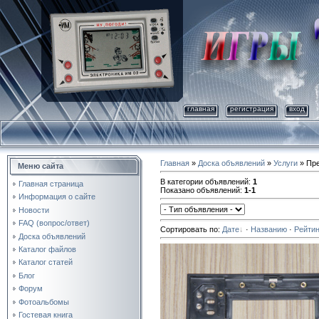
главная
регистрация
вход
Главная
»
Доска объявлений
»
Услуги
» Пре
Меню сайта
В категории объявлений
:
1
Главная страница
Показано объявлений
:
1-1
Информация о сайте
Новости
FAQ (вопрос/ответ)
Сортировать по
:
Дате
·
Названию
·
Рейтин
Доска объявлений
Каталог файлов
Каталог статей
Блог
Форум
Фотоальбомы
Гостевая книга