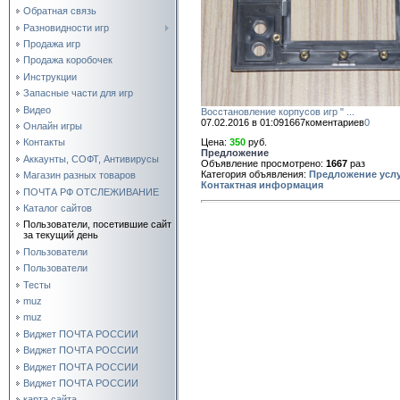
Обратная связь
Разновидности игр
Продажа игр
Продажа коробочек
Инструкции
Запасные части для игр
Видео
Восстановление корпусов игр " ...
07.02.2016 в 01:09
1667
коментариев
0
Онлайн игры
Цена:
350
руб.
Контакты
Предложение
Аккаунты, СОФТ, Антивирусы
Объявление просмотрено:
1667
раз
Категория объявления:
Предложение усл
Магазин разных товаров
Контактная информация
ПОЧТА РФ ОТСЛЕЖИВАНИЕ
Каталог сайтов
Пользователи, посетившие сайт
за текущий день
Пользователи
Пользователи
Тесты
muz
muz
Виджет ПОЧТА РОССИИ
Виджет ПОЧТА РОССИИ
Виджет ПОЧТА РОССИИ
Виджет ПОЧТА РОССИИ
карта сайта