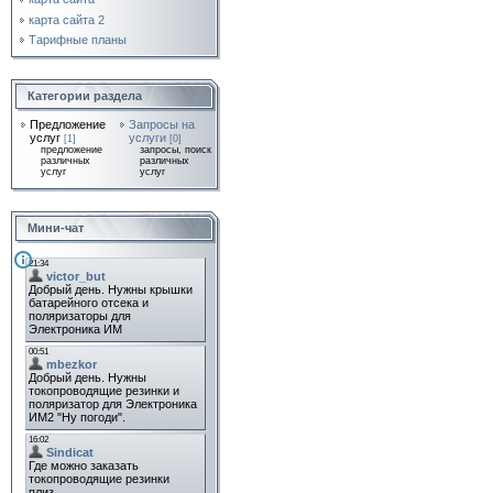
карта сайта 2
Тарифные планы
Категории раздела
Предложение
Запросы на
услуг
услуги
[1]
[0]
предложение
запросы, поиск
различных
различных
услуг
услуг
Мини-чат