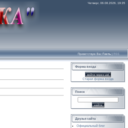
Четверг, 06.08.2026, 19:35
Приветствую Вас
Гость
|
RSS
Форма входа
войти через uid
Старая форма входа
Поиск
Друзья сайта
Официальный блог