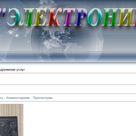
дложение услуг
гу
·
Комментариям
·
Просмотрам