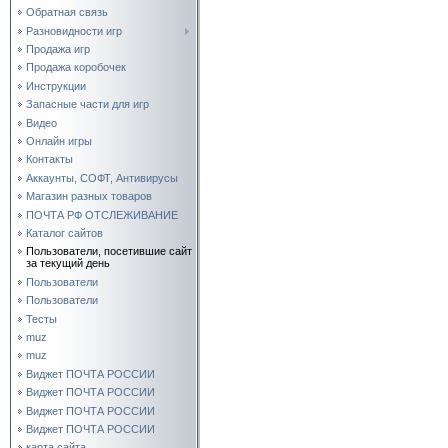
Обратная связь
Разновидности игр
Продажа игр
Продажа коробочек
Инструкции
Запасные части для игр
Видео
Онлайн игры
Контакты
Аккаунты, СОФТ, Антивирусы
Магазин разных товаров
ПОЧТА РФ ОТСЛЕЖИВАНИЕ
Каталог сайтов
Пользователи, посетившие сайт
за текущий день
Пользователи
Пользователи
Тесты
muz
muz
Виджет ПОЧТА РОССИИ
Виджет ПОЧТА РОССИИ
Виджет ПОЧТА РОССИИ
Виджет ПОЧТА РОССИИ
карта сайта