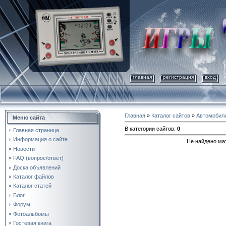
главная
регистрация
вход
Главная
»
Каталог сайтов
»
Автомобил
Меню сайта
В категории сайтов
:
0
Главная страница
Информация о сайте
Не найдено ма
Новости
FAQ (вопрос/ответ)
Доска объявлений
Каталог файлов
Каталог статей
Блог
Форум
Фотоальбомы
Гостевая книга