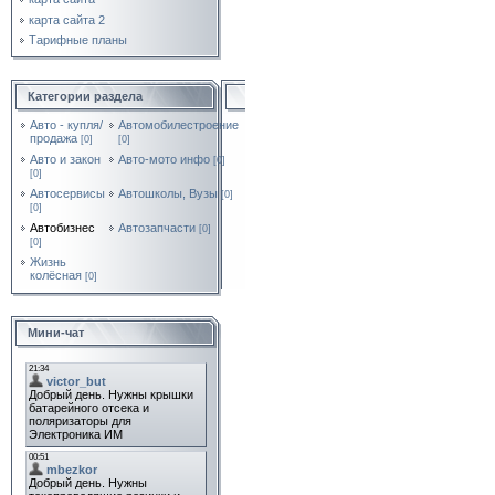
карта сайта 2
Тарифные планы
Категории раздела
Авто - купля/
Автомобилестроение
продажа
[0]
[0]
Авто и закон
Авто-мото инфо
[0]
[0]
Автосервисы
Автошколы, Вузы
[0]
[0]
Автобизнес
Автозапчасти
[0]
[0]
Жизнь
колёсная
[0]
Мини-чат