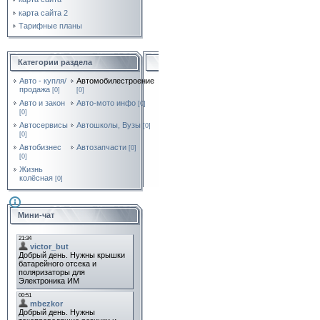
карта сайта 2
Тарифные планы
Категории раздела
Авто - купля/
Автомобилестроение
продажа
[0]
[0]
Авто и закон
Авто-мото инфо
[0]
[0]
Автосервисы
Автошколы, Вузы
[0]
[0]
Автобизнес
Автозапчасти
[0]
[0]
Жизнь
колёсная
[0]
Мини-чат