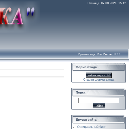
Пятница, 07.08.2026, 15:42
Приветствую Вас
Гость
|
RSS
Форма входа
войти через uid
Старая форма входа
Поиск
Друзья сайта
Официальный блог