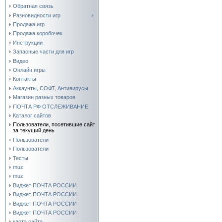
Обратная связь
Разновидности игр
Продажа игр
Продажа коробочек
Инструкции
Запасные части для игр
Видео
Онлайн игры
Контакты
Аккаунты, СОФТ, Антивирусы
Магазин разных товаров
ПОЧТА РФ ОТСЛЕЖИВАНИЕ
Каталог сайтов
Пользователи, посетившие сайт
за текущий день
Пользователи
Пользователи
Тесты
muz
muz
Виджет ПОЧТА РОССИИ
Виджет ПОЧТА РОССИИ
Виджет ПОЧТА РОССИИ
Виджет ПОЧТА РОССИИ
карта сайта