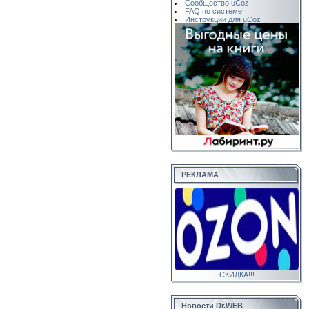
Сообщество uCoz
FAQ по системе
Инструкции для uCoz
РЕКЛАМА
СКИДКА!!!
Новости Dr.WEB