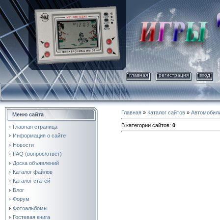
главная
регистрация
вход
Главная
»
Каталог сайтов
»
Автомобил
Меню сайта
В категории сайтов
:
0
Главная страница
Информация о сайте
Новости
FAQ (вопрос/ответ)
Доска объявлений
Каталог файлов
Каталог статей
Блог
Форум
Фотоальбомы
Гостевая книга