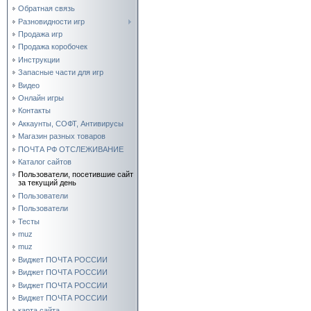
Обратная связь
Разновидности игр
Продажа игр
Продажа коробочек
Инструкции
Запасные части для игр
Видео
Онлайн игры
Контакты
Аккаунты, СОФТ, Антивирусы
Магазин разных товаров
ПОЧТА РФ ОТСЛЕЖИВАНИЕ
Каталог сайтов
Пользователи, посетившие сайт
за текущий день
Пользователи
Пользователи
Тесты
muz
muz
Виджет ПОЧТА РОССИИ
Виджет ПОЧТА РОССИИ
Виджет ПОЧТА РОССИИ
Виджет ПОЧТА РОССИИ
карта сайта