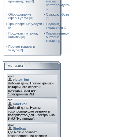
производства
масла,
[0]
нефтепродукты
[0]
Оборудование
Одежда, обувь
сферы услуг
[0]
[0]
Транспортные услуги
Подарки,
украшения
[0]
[0]
Продукты питания,
Хозяйственно-
напитки
бытовые
[0]
товары
[0]
Прочие товары и
услуги
[0]
Мини-чат