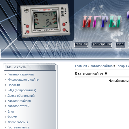
главная
регистрация
вход
Главная
»
Каталог сайтов
»
Товары и
Меню сайта
В категории сайтов
:
0
Главная страница
Информация о сайте
Не найдено м
Новости
FAQ (вопрос/ответ)
Доска объявлений
Каталог файлов
Каталог статей
Блог
Форум
Фотоальбомы
Гостевая книга