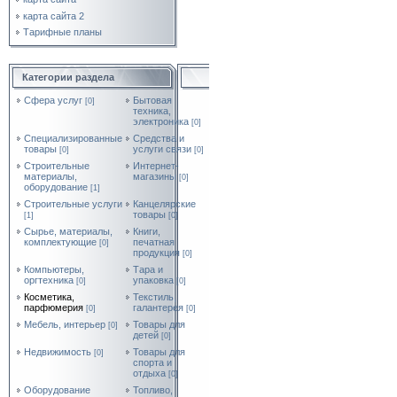
карта сайта 2
Тарифные планы
Категории раздела
Cфера услуг
Бытовая
[0]
техника,
электроника
[0]
Специализированные
Средства и
товары
услуги связи
[0]
[0]
Строительные
Интернет-
материалы,
магазины
[0]
оборудование
[1]
Строительные услуги
Канцелярские
товары
[1]
[0]
Сырье, материалы,
Книги,
комплектующие
печатная
[0]
продукция
[0]
Компьютеры,
Тара и
оргтехника
упаковка
[0]
[0]
Косметика,
Текстиль,
парфюмерия
галантерея
[0]
[0]
Мебель, интерьер
Товары для
[0]
детей
[0]
Недвижимость
Товары для
[0]
спорта и
отдыха
[0]
Оборудование
Топливо,