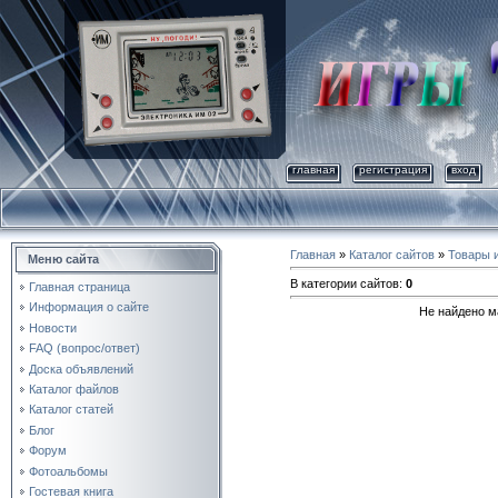
главная
регистрация
вход
Главная
»
Каталог сайтов
»
Товары и
Меню сайта
В категории сайтов
:
0
Главная страница
Информация о сайте
Не найдено м
Новости
FAQ (вопрос/ответ)
Доска объявлений
Каталог файлов
Каталог статей
Блог
Форум
Фотоальбомы
Гостевая книга