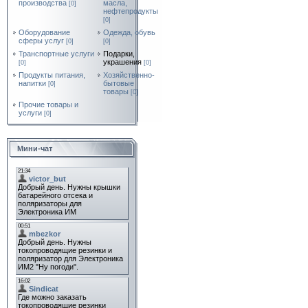
производства
масла,
[0]
нефтепродукты
[0]
Оборудование
Одежда, обувь
сферы услуг
[0]
[0]
Транспортные услуги
Подарки,
украшения
[0]
[0]
Продукты питания,
Хозяйственно-
напитки
бытовые
[0]
товары
[0]
Прочие товары и
услуги
[0]
Мини-чат