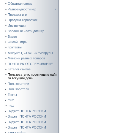
Обратная связь
Разновидности игр
Продажа игр
Продажа коробочек
Инструкции
Запасные части для игр
Видео
Онлайн игры
Контакты
Аккаунты, СОФТ, Антивирусы
Магазин разных товаров
ПОЧТА РФ ОТСЛЕЖИВАНИЕ
Каталог сайтов
Пользователи, посетившие сайт
за текущий день
Пользователи
Пользователи
Тесты
muz
muz
Виджет ПОЧТА РОССИИ
Виджет ПОЧТА РОССИИ
Виджет ПОЧТА РОССИИ
Виджет ПОЧТА РОССИИ
карта сайта