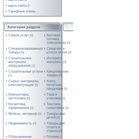
карта сайта 2
Тарифные планы
Категории раздела
Cфера услуг
Бытовая
[0]
техника,
электроника
[0]
Специализированные
Средства и
товары
услуги связи
[0]
[0]
Строительные
Интернет-
материалы,
магазины
[0]
оборудование
[1]
Строительные услуги
Канцелярские
товары
[1]
[0]
Сырье, материалы,
Книги,
комплектующие
печатная
[0]
продукция
[0]
Компьютеры,
Тара и
оргтехника
упаковка
[0]
[0]
Косметика,
Текстиль,
парфюмерия
галантерея
[0]
[0]
Мебель, интерьер
Товары для
[0]
детей
[0]
Недвижимость
Товары для
[0]
спорта и
отдыха
[0]
Оборудование
Топливо,