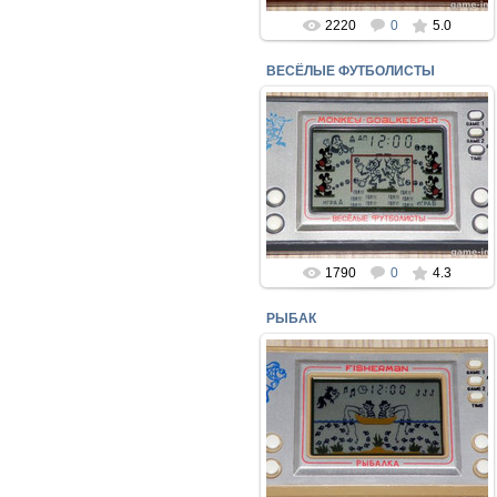
2220
0
5.0
ВЕСЁЛЫЕ ФУТБОЛИСТЫ
05.10.2017
Экспортный вариант игры
электроника "ВЕСЁЛЫЕ
ФУТБОЛИСТЫ"
perepelin
1790
0
4.3
РЫБАК
05.10.2017
Игра ЭЛЕКТРОНИКА - "РЫБАК"
производство - ПРОТОН г. Орёл
perepelin