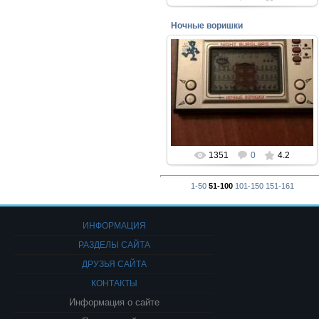
Ночные воришки
24.03.2016
Игра Электроника "Ночные
воришки".
soccer1977
1351
0
4.2
1-50
51-100
101-150
151-161
ИНФОРМАЦИЯ
РАЗДЕЛЫ САЙТА
ДРУЗЬЯ САЙТА
КОНТАКТЫ
Информация о сайте