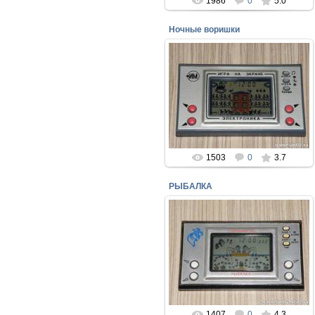
1986
0
5.0
Ночные воришки
23.06.2016
Игра электроника НОЧНЫЕ
ВОРИШКИ, одна из
разновидностей игр, рисунок
подложки сделан на бумаге.
perepelin
1503
0
3.7
РЫБАЛКА
24.04.2016
Вот ещё одна разновидность игры
"ЭЛЕКТРОНИКА" - "РЫБАЛКА" от
завода "ПРОТОН"
perepelin
1407
0
4.3