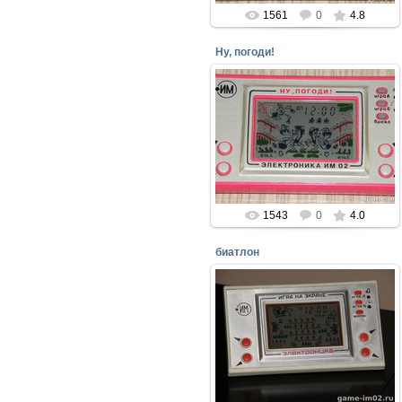
1561
0
4.8
Ну, погоди!
03.04.2017
Игра Электроника Ну, Погоди!
самая популярная игра 1986 и по
сегодняшнее время, жаль, что
выпуск последних игр этой с...
perepelin
1543
0
4.0
биатлон
27.03.2017
Редкая игра БИАТЛОН
perepelin