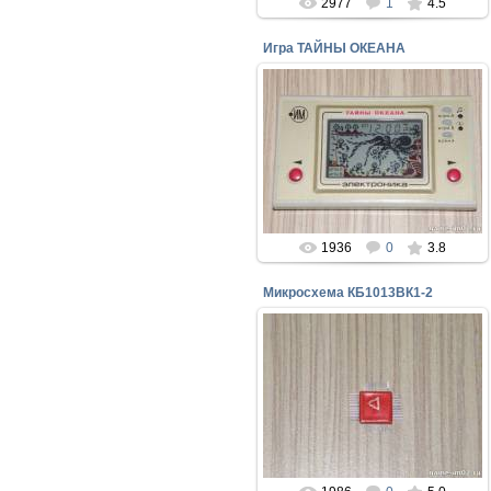
2977
1
4.5
Игра ТАЙНЫ ОКЕАНА
11.07.2016
Игра ЭЛЕКТРОНИКА ИМ03 ТАЙНЫ
ОКЕАНА
perepelin
1936
0
3.8
Микросхема КБ1013ВК1-2
23.06.2016
Микросхема КБ1013ВК1-2 сердце
четырёх кнопочных игр серии
ЭЛЕКТРОНИКА, без нее не
работает любимая всеми игра
perepelin