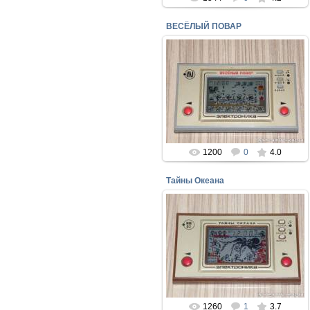
ВЕСЁЛЫЙ ПОВАР
30.03.2016
ИГРА "ЭЛЕКТРОНИКА" "ВЕСЁЛЫЙ
ПОВАР"
perepelin
1200
0
4.0
Тайны Океана
30.03.2016
ИГРА "ТАЙНЫ ОКЕАНА" ИМ03
perepelin
1260
1
3.7