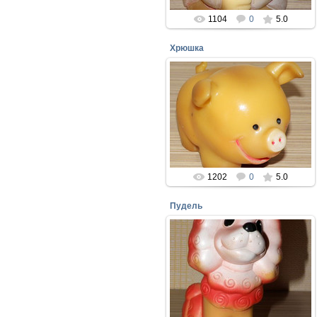
1104
0
5.0
Хрюшка
08.04.2018
Резиновая хрюшка, Москва 1988
perepelin
1202
0
5.0
Пудель
08.04.2018
Резиновая игрушка Пудель Москва
1989 год
perepelin