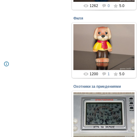
1262
0
5.0
Филя
07.08.2017
Главный герой телепередачи для
детей - "спокойной ночи малыши" -
ФИЛЯ
Москва ДЕТСКИЙ МИР 1988 год.
perepelin
1200
1
5.0
Охотники за приедениями
26.05.2017
Редкая игра того времени год
выпуска 1995 г.
perepelin