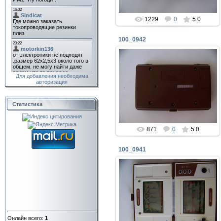
1229
0
5.0
100_0942
Для добавления необходима
06.07.2019
авторизация
mtunit
Статистика
871
0
5.0
100_0941
06.07.2019
mtunit
Онлайн всего:
1