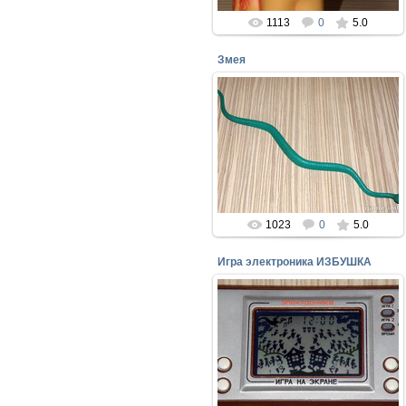
1113
0
5.0
Змея
08.04.2018
Игрушка моего детства Москва
1989
perepelin
1023
0
5.0
Игра электроника ИЗБУШКА
19.12.2017
perepelin