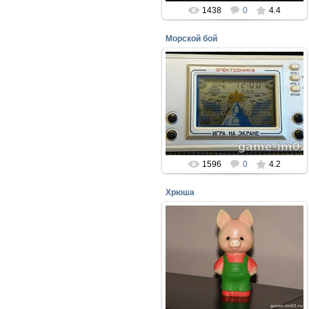
1438
0
4.4
Морской бой
27.01.2017
Игра ЭЛЕКТРОНИКА - МОРСКОЙ
БОЙ редкий экземпляр.
Удлинённые корабли
perepelin
1596
0
4.2
Хрюша
27.01.2017
Хрюша - герой из передачи
СПОКОЙНОЙ НОЧИ МАЛЫШИ!
Завод резиновых игрушек Москва
1988г.
perepelin