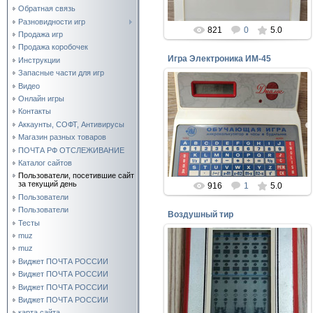
Обратная связь
Разновидности игр
821
0
5.0
Продажа игр
Продажа коробочек
Игра Электроника ИМ-45
Инструкции
Запасные части для игр
Видео
07.06.2020
Онлайн игры
Очень редкая игра.Тираж не
Контакты
известен.Фото с личной
Аккаунты, СОФТ, Антивирусы
страницы INSTAGRAM
Магазин разных товаров
WORLDRETROGAME
ПОЧТА РФ ОТСЛЕЖИВАНИЕ
denik2115
Каталог сайтов
Пользователи, посетившие сайт
за текущий день
916
1
5.0
Пользователи
Пользователи
Воздушный тир
Тесты
muz
muz
21.04.2020
Виджет ПОЧТА РОССИИ
Виджет ПОЧТА РОССИИ
Игра электроника "ВОЗДУШНЫЙ
ТИР"
Виджет ПОЧТА РОССИИ
Виджет ПОЧТА РОССИИ
perepelin
карта сайта