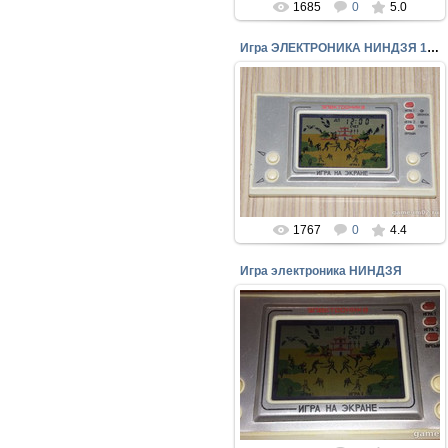
1685
0
5.0
Игра ЭЛЕКТРОНИКА НИНДЗЯ 1995 года выпуска
06.10.2016
Редкая игра "ЭЛЕКТРОНИКА" -
"НИНДЗЯ"
perepelin
1767
0
4.4
Игра электроника НИНДЗЯ
20.09.2016
Редкая игра электроника
"НИНДЗЯ"
perepelin