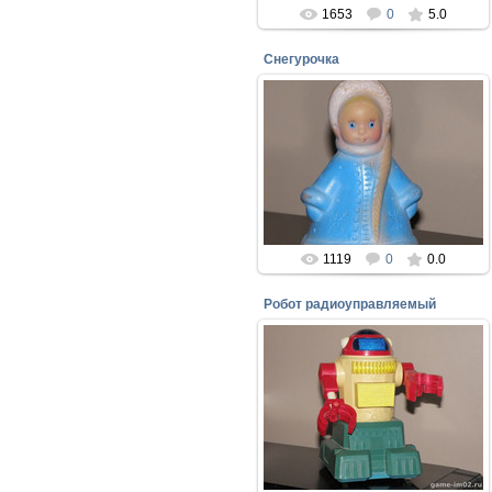
1653
0
5.0
Снегурочка
27.01.2017
Резиновая игрушка - Завод
резиновых игрушек Москва
perepelin
1119
0
0.0
Робот радиоуправляемый
27.01.2017
Мой самый любимый робот 1990г.
Завод механических изделий
perepelin