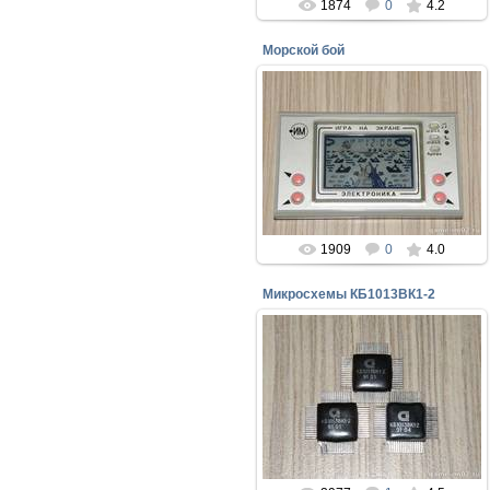
1874
0
4.2
Морской бой
05.08.2016
Ещё одна разновидность игр
электроника - морской бой
perepelin
1909
0
4.0
Микросхемы КБ1013ВК1-2
26.07.2016
Процессоры для игр типа НУ,
ПОГОДИ!
perepelin