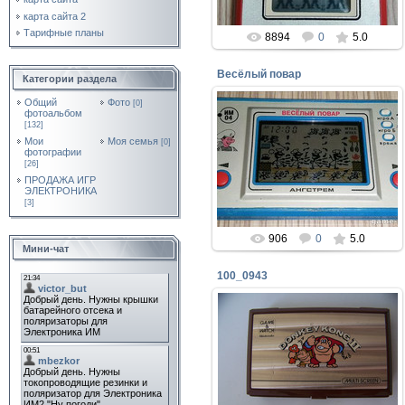
карта сайта 2
Тарифные планы
8894
0
5.0
Весёлый повар
Категории раздела
Общий
Фото
[0]
фотоальбом
[132]
18.02.2020
Мои
Моя семья
[0]
фотографии
Игра электроника ВЕСЁЛЫЙ
[26]
ПОВАР от завода АНГСТРЕМ
ПРОДАЖА ИГР
perepelin
ЭЛЕКТРОНИКА
[3]
906
0
5.0
Мини-чат
100_0943
06.07.2019
mtunit