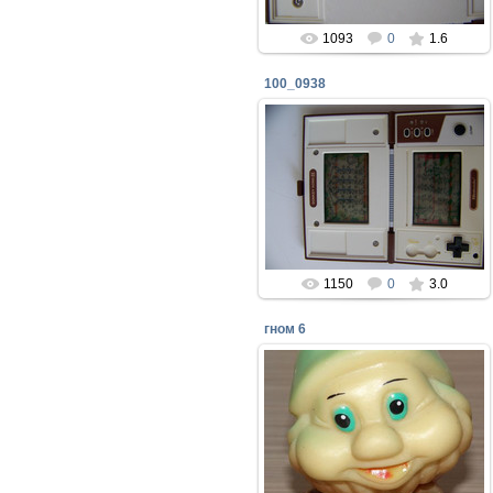
1093
0
1.6
100_0938
06.07.2019
mtunit
1150
0
3.0
гном 6
08.04.2018
Резиновые игрушки из сказки
"Белоснежка и семь гномов" -
Резиновый завод игрушек РИГА
1990 год
perepelin