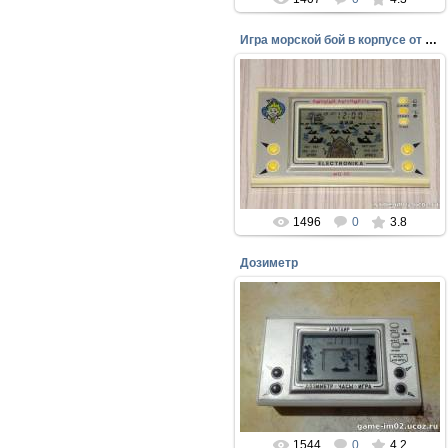
Игра морской бой в корпусе от "ВЕСЁЛОЙ АРИФМЕТИКИ&qu...
24.04.2016
Попался мне вот такой экземпляр
игры - МОРСКОЙ БОЙ в корпусе
Весёлая арифметика
perepelin
1496
0
3.8
Дозиметр
18.04.2016
«Дозиметр: Альтаир» (в стиле
«Электроника») — портативная
ретро‑игра с монохромным
ЖК‑экраном
perepelin
1544
0
4.2