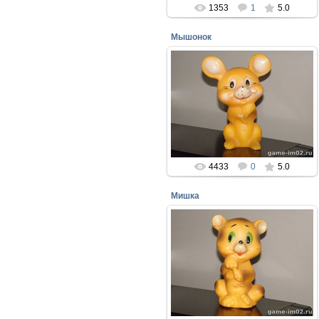
1353
1
5.0
Мышонок
16.01.2017
Резиновый Мышонок, Рижский
завод резиновых игрушек 1990г.
Мои любимые игрушки из СССР!
perepelin
4433
0
5.0
Мишка
16.01.2017
Резиновый мишка, Рижский завод
резиновых игрушек 1990г. Мои
любимые игрушки из СССР!!!
perepelin