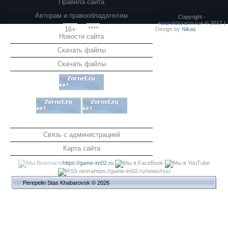
Правила сайта
Авторам и правообладателям
Copyright -
«
warofdezarm.ru
» © 2017 |
16+
****
Design by
Nikas
Новости сайта
Скачать файлы
Скачать файлы
Связь с администрацией
Карта сайта
https://game-im02.ru
https://game-im02.ru/news/rss/
Perepelin Stas Khabarovsk © 2026