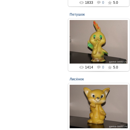
1833
0
5.0
Петушок
16.01.2017
Резиновый Петушок, Рижский
завод резиновых игрушек 1990 г.
Мои любимые игрушки из СССР!!!
perepelin
1414
0
5.0
Лисёнок
16.01.2017
Лисёнок сделан на Рижском заводе
резиновых игрушек в 1990г. Мои
любимые игрушки из СССР!!!
perepelin