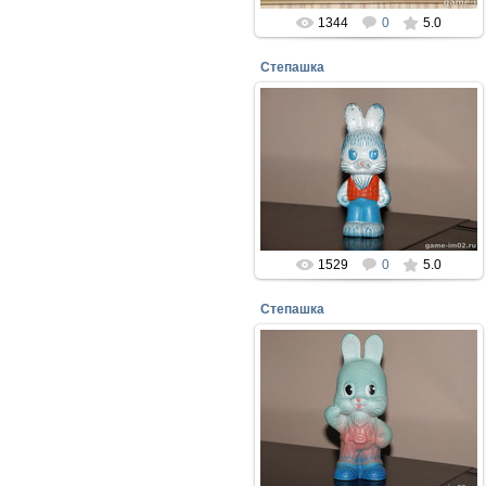
1344
0
5.0
Степашка
08.08.2017
Герой из телепрограммы -
"Спокойной ночи малыши" Москва
1988 год
perepelin
1529
0
5.0
Степашка
08.08.2017
Герой телепрограммы -
"Спокойной ночи малыши" -
Степашка. Москва Детский мир
1988 год
perepelin