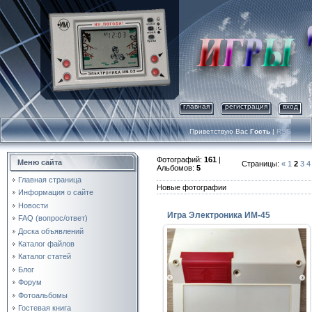
главная
регистрация
вход
Приветствую Вас
Гость
|
RSS
Фотографий:
161
|
Меню сайта
Страницы
:
«
1
2
3
4
Альбомов:
5
Главная страница
Новые фотографии
Информация о сайте
Новости
Игра Электроника ИМ-45
FAQ (вопрос/ответ)
Доска объявлений
Каталог файлов
07.06.2020
Каталог статей
Очень редкая игра.Тираж не
Блог
известен.Фото с личной
Форум
страницы INSTAGRAM
Фотоальбомы
WORLDRETROGAME
Гостевая книга
denik2115