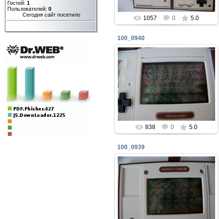
Гостей:
1
Пользователей:
0
Сегодня сайт посетило
1057
0
5.0
100_0940
06.07.2019
mtunit
838
0
5.0
100_0939
06.07.2019
mtunit